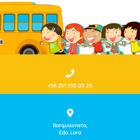
+58 251 255 03 23
Barquisimeto,
Edo. Lara