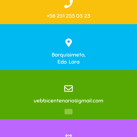
+58 251 255 03 23
Barquisimeto,
Edo. Lara
uebbicentenario@gmail.com