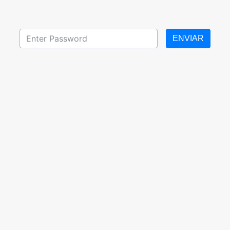
ENVIAR
al del 18 al 22 Octubre
Tareas 3er año media g
2021
2021