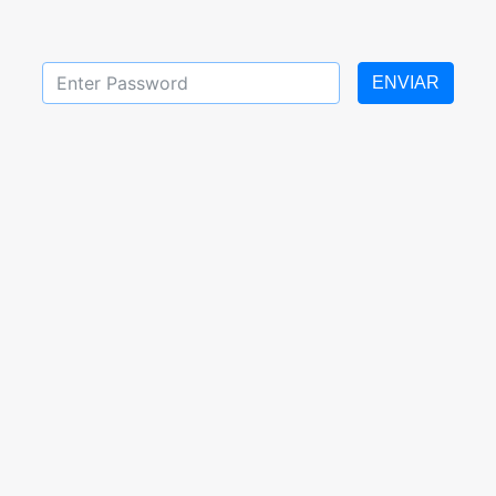
ENVIAR
del 18 al 29 de abril de
Tareas de primer grado 
2022
2022