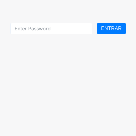
ENTRAR
 preescolar del 01 al 12
Tareas de cátedra de in
Marzo 2021
etapa del 01 al 12 Mar