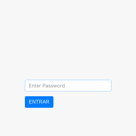
+58 251 255 03 23
Barquisimeto,
Edo. Lara
ENTRAR
uebbicentenario@gmail.com