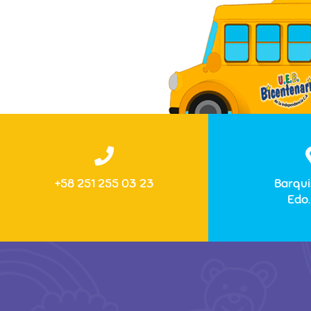
+58 251 255 03 23
Barqui
Edo.