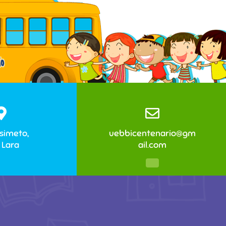
simeto,
uebbicentenario@gm
 Lara
ail.com