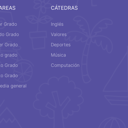
AREAS
CÁTEDRAS
er Grado
Inglés
do Grado
Valores
er Grado
Deportes
to grado
Música
to Grado
Computación
to Grado
edia general