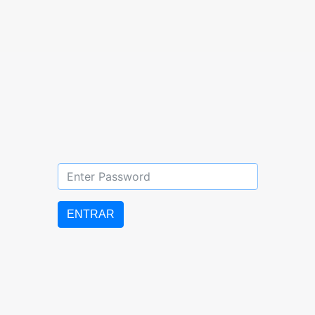
+58 251 255 03 23
Barquisimeto,
Edo. Lara
uebbicentenario@gmail.com
ENTRAR