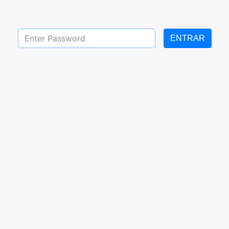
ENTRAR
del 02 al 13 de Mayo de
Tareas de segundo grad
2022
2022