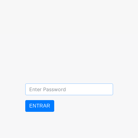
+58 251 255 03 23
Barquisimeto,
Edo. Lara
ENTRAR
uebbicentenario@gmail.com